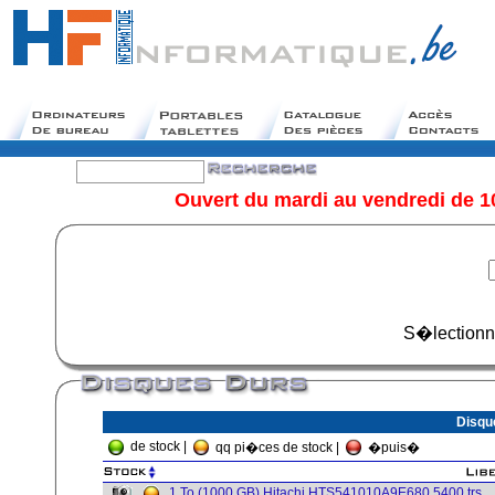
Ouvert du mardi au vendredi de 1
S�lectionn
Disqu
de stock |
qq pi�ces de stock |
�puis�
1 To (1000 GB) Hitachi HTS541010A9E680 5400 trs